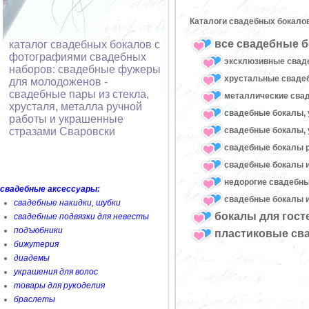
Каталоги свадебных бокало
все свадебные б
каталог свадебных бокалов с
фотографиями свадебных
эксклюзивные свад
наборов: свадебные фужеры
хрустальные свад
для молодоженов -
свадебные пары из стекла,
металлические сва
хрусталя, металла ручной
свадебные бокалы, 
работы и украшенные
свадебные бокалы, 
стразами Сваровски
свадебные бокалы 
свадебные бокалы и
недорогие свадебн
свадебные аксессуары:
свадебные бокалы и
свадебные накидки, шубки
бокалы для гост
свадебные подвязки для невесты
подъюбники
пластиковые св
бижутерия
диадемы
украшения для волос
товары для рукоделия
браслеты