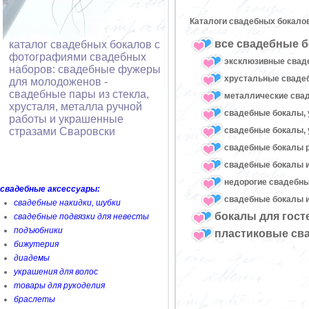
Каталоги свадебных бокало
все свадебные б
каталог свадебных бокалов с
фотографиями свадебных
эксклюзивные свад
наборов: свадебные фужеры
хрустальные свад
для молодоженов -
свадебные пары из стекла,
металлические сва
хрусталя, металла ручной
свадебные бокалы, 
работы и украшенные
свадебные бокалы, 
стразами Сваровски
свадебные бокалы 
свадебные бокалы и
недорогие свадебн
свадебные аксессуары:
свадебные бокалы и
свадебные накидки, шубки
бокалы для гост
свадебные подвязки для невесты
подъюбники
пластиковые св
бижутерия
диадемы
украшения для волос
товары для рукоделия
браслеты