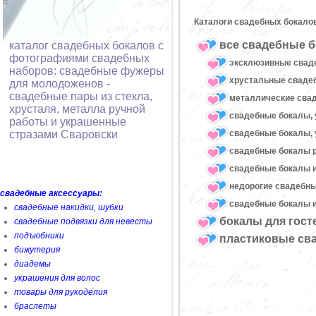
Каталоги свадебных бокало
все свадебные б
каталог свадебных бокалов с
фотографиями свадебных
эксклюзивные свад
наборов: свадебные фужеры
хрустальные свад
для молодоженов -
свадебные пары из стекла,
металлические сва
хрусталя, металла ручной
свадебные бокалы, 
работы и украшенные
свадебные бокалы, 
стразами Сваровски
свадебные бокалы 
свадебные бокалы и
недорогие свадебн
свадебные аксессуары:
свадебные бокалы и
свадебные накидки, шубки
бокалы для гост
свадебные подвязки для невесты
подъюбники
пластиковые св
бижутерия
диадемы
украшения для волос
товары для рукоделия
браслеты