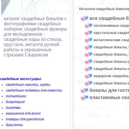
Каталоги свадебных бокало
все свадебные б
каталог свадебных бокалов с
фотографиями свадебных
эксклюзивные свад
наборов: свадебные фужеры
хрустальные свад
для молодоженов -
свадебные пары из стекла,
металлические сва
хрусталя, металла ручной
свадебные бокалы, 
работы и украшенные
свадебные бокалы, 
стразами Сваровски
свадебные бокалы 
свадебные бокалы и
недорогие свадебн
свадебные аксессуары:
свадебные бокалы и
свадебные накидки, шубки
бокалы для гост
свадебные подвязки для невесты
подъюбники
пластиковые св
бижутерия
диадемы
украшения для волос
товары для рукоделия
браслеты