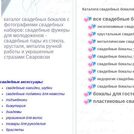
Каталоги свадебных бокало
все свадебные б
каталог свадебных бокалов с
фотографиями свадебных
эксклюзивные свад
наборов: свадебные фужеры
хрустальные свад
для молодоженов -
свадебные пары из стекла,
металлические сва
хрусталя, металла ручной
свадебные бокалы, 
работы и украшенные
свадебные бокалы, 
стразами Сваровски
свадебные бокалы 
свадебные бокалы и
недорогие свадебн
свадебные аксессуары:
свадебные бокалы и
свадебные накидки, шубки
бокалы для гост
свадебные подвязки для невесты
подъюбники
пластиковые св
бижутерия
диадемы
украшения для волос
товары для рукоделия
браслеты