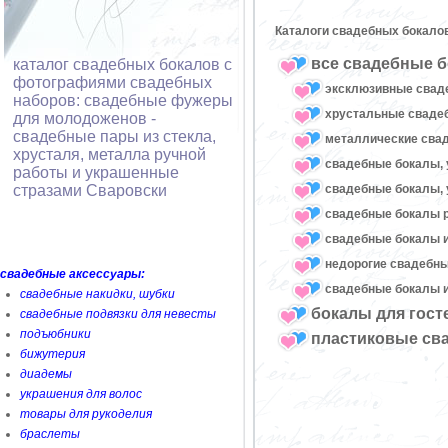
Каталоги свадебных бокало
все свадебные б
каталог свадебных бокалов с
фотографиями свадебных
эксклюзивные свад
наборов: свадебные фужеры
хрустальные свад
для молодоженов -
свадебные пары из стекла,
металлические сва
хрусталя, металла ручной
свадебные бокалы, 
работы и украшенные
свадебные бокалы, 
стразами Сваровски
свадебные бокалы 
свадебные бокалы и
недорогие свадебн
свадебные аксессуары:
свадебные бокалы и
свадебные накидки, шубки
бокалы для гост
свадебные подвязки для невесты
подъюбники
пластиковые св
бижутерия
диадемы
украшения для волос
товары для рукоделия
браслеты