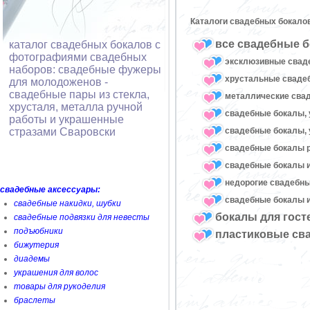
Каталоги свадебных бокало
все свадебные б
каталог свадебных бокалов с
фотографиями свадебных
эксклюзивные свад
наборов: свадебные фужеры
хрустальные свад
для молодоженов -
свадебные пары из стекла,
металлические сва
хрусталя, металла ручной
свадебные бокалы, 
работы и украшенные
свадебные бокалы, 
стразами Сваровски
свадебные бокалы 
свадебные бокалы и
недорогие свадебн
свадебные аксессуары:
свадебные бокалы и
свадебные накидки, шубки
бокалы для гост
свадебные подвязки для невесты
подъюбники
пластиковые св
бижутерия
диадемы
украшения для волос
товары для рукоделия
браслеты