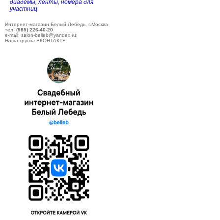
диадемы, ленты, номера для
участниц
Интернет-магазин Белый Лебедь, г.Москва
тел:
(985) 226-40-20
e-mail: salon-belleb@yandex.ru;
Наша группа ВКОНТАКТЕ