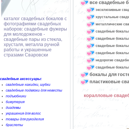
все свадебные б
эксклюзивные сва
хрустальные сва
каталог свадебных бокалов с
фотографиями свадебных
металлические св
наборов: свадебные фужеры
свадебные бокалы,
для молодоженов -
свадебные бокалы
свадебные пары из стекла,
хрусталя, металла ручной
свадебные бокалы
работы и украшенные
свадебные бокалы 
стразами Сваровски
недорогие свадеб
свадебные бокалы 
бокалы для гост
свадебные аксессуары:
пластиковые св
свадебные накидки, шубки
свадебные подвязки для невесты
коралловые сваде
подъюбники
бижутерия
диадемы
украшения для волос
товары для рукоделия
браслеты