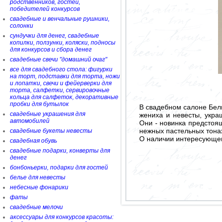
родственников, гостей,
победителей конкурсов
свадебные и венчальные рушники,
солонки
сундучки для денег, свадебные
копилки, ползунки, коляски, подносы
для конкурсов и сбора денег
свадебные свечи "домашний очаг"
все для свадебного стола: фигурки
на торт, подставки для торта, ножи
и лопатки, свечи и фейерверки для
торта, салфетки, сервировочные
кольца для салфеток, декоративные
пробки для бутылок
В свадебном салоне Бел
свадебные украшения для
жениха и невесты, укр
автомобилей
Они - новинка предстоя
нежных пастельных тонах
свадебные букеты невесты
О наличии интересующего
свадебная обувь
свадебные подарки, конверты для
денег
бонбоньерки, подарки для гостей
белье для невесты
небесные фонарики
фаты
свадебные мелочи
аксессуары для конкурсов красоты: