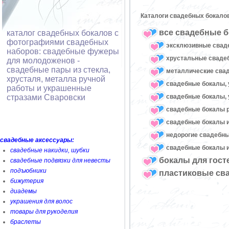
Каталоги свадебных бокало
все свадебные б
каталог свадебных бокалов с
фотографиями свадебных
эксклюзивные свад
наборов: свадебные фужеры
хрустальные свад
для молодоженов -
свадебные пары из стекла,
металлические сва
хрусталя, металла ручной
свадебные бокалы, 
работы и украшенные
свадебные бокалы, 
стразами Сваровски
свадебные бокалы 
свадебные бокалы и
недорогие свадебн
свадебные аксессуары:
свадебные бокалы и
свадебные накидки, шубки
бокалы для гост
свадебные подвязки для невесты
подъюбники
пластиковые св
бижутерия
диадемы
украшения для волос
товары для рукоделия
браслеты