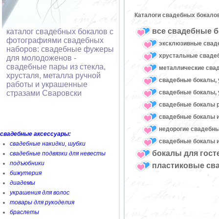
Каталоги свадебных бокало
все свадебные б
каталог свадебных бокалов с
фотографиями свадебных
эксклюзивные свад
наборов: свадебные фужеры
хрустальные свад
для молодоженов -
свадебные пары из стекла,
металлические сва
хрусталя, металла ручной
свадебные бокалы, 
работы и украшенные
свадебные бокалы, 
стразами Сваровски
свадебные бокалы 
свадебные бокалы и
недорогие свадебн
свадебные аксессуары:
свадебные бокалы и
свадебные накидки, шубки
бокалы для гост
свадебные подвязки для невесты
подъюбники
пластиковые св
бижутерия
диадемы
украшения для волос
товары для рукоделия
браслеты