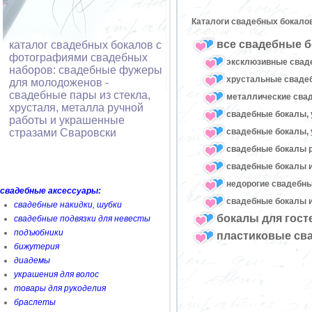
Каталоги свадебных бокало
все свадебные б
каталог свадебных бокалов с
фотографиями свадебных
эксклюзивные свад
наборов: свадебные фужеры
хрустальные свад
для молодоженов -
свадебные пары из стекла,
металлические сва
хрусталя, металла ручной
свадебные бокалы, 
работы и украшенные
свадебные бокалы, 
стразами Сваровски
свадебные бокалы 
свадебные бокалы и
недорогие свадебн
свадебные аксессуары:
свадебные бокалы и
свадебные накидки, шубки
бокалы для гост
свадебные подвязки для невесты
подъюбники
пластиковые св
бижутерия
диадемы
украшения для волос
товары для рукоделия
браслеты