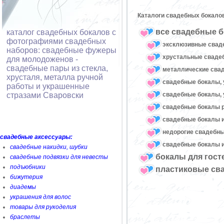
Каталоги свадебных бокало
все свадебные б
каталог свадебных бокалов с
фотографиями свадебных
эксклюзивные свад
наборов: свадебные фужеры
хрустальные свад
для молодоженов -
свадебные пары из стекла,
металлические сва
хрусталя, металла ручной
свадебные бокалы, 
работы и украшенные
свадебные бокалы, 
стразами Сваровски
свадебные бокалы 
свадебные бокалы и
недорогие свадебн
свадебные аксессуары:
свадебные бокалы и
свадебные накидки, шубки
бокалы для гост
свадебные подвязки для невесты
подъюбники
пластиковые св
бижутерия
диадемы
украшения для волос
товары для рукоделия
браслеты