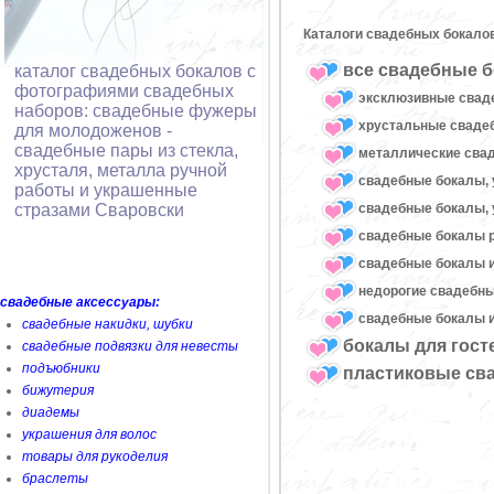
Каталоги свадебных бокало
все свадебные б
каталог свадебных бокалов с
фотографиями свадебных
эксклюзивные свад
наборов: свадебные фужеры
хрустальные свад
для молодоженов -
свадебные пары из стекла,
металлические сва
хрусталя, металла ручной
свадебные бокалы, 
работы и украшенные
свадебные бокалы, 
стразами Сваровски
свадебные бокалы 
свадебные бокалы и
недорогие свадебн
свадебные аксессуары:
свадебные бокалы и
свадебные накидки, шубки
бокалы для гост
свадебные подвязки для невесты
подъюбники
пластиковые св
бижутерия
диадемы
украшения для волос
товары для рукоделия
браслеты