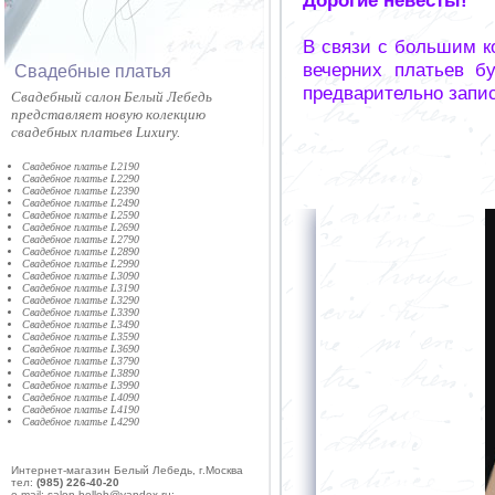
В связи с большим к
вечерних платьев б
Cвадебные платья
предварительно запи
Cвадебный салон Белый Лебедь
представляет новую колекцию
свадебных платьев Luxury.
Свадебное платье L2190
Свадебное платье L2290
Свадебное платье L2390
Свадебное платье L2490
Свадебное платье L2590
Свадебное платье L2690
Свадебное платье L2790
Свадебное платье L2890
Свадебное платье L2990
Свадебное платье L3090
Свадебное платье L3190
Свадебное платье L3290
Свадебное платье L3390
Свадебное платье L3490
Свадебное платье L3590
Свадебное платье L3690
Свадебное платье L3790
Свадебное платье L3890
Свадебное платье L3990
Свадебное платье L4090
Свадебное платье L4190
Свадебное платье L4290
Интернет-магазин Белый Лебедь, г.Москва
тел:
(985) 226-40-20
e-mail: salon-belleb@yandex.ru;