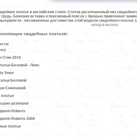
вадебное платье в английском стиле. Слегка расклешенный низ свадебног
 грудь. Бежевая вставка и персиковый поясок с брошью привлекают вниман
вычурности - несомненные достоинства этой модели свадебного платья. Ц
назад в каталог
 коллекции свадебных платьев:
еств:
ury
 Стин 2019
альи Беловой - Люкс
ty Swan
тальи Беловой
ши Семёновой
 платья
льших размеров
jamin Roberts
jamin Roberts 2008
ные платья