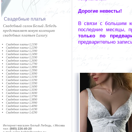
Дорогие невесты!
Cвадебные платья
В связи с большим к
Cвадебный салон Белый Лебедь
последние месяцы, п
представляет новую колекцию
только по предвар
свадебных платьев Luxury.
предварительно запис
Свадебное платье L2190
Свадебное платье L2290
Свадебное платье L2390
Свадебное платье L2490
Свадебное платье L2590
Свадебное платье L2690
Свадебное платье L2790
Свадебное платье L2890
Свадебное платье L2990
Свадебное платье L3090
Свадебное платье L3190
Свадебное платье L3290
Свадебное платье L3390
Свадебное платье L3490
Свадебное платье L3590
Свадебное платье L3690
Свадебное платье L3790
Свадебное платье L3890
Свадебное платье L3990
Свадебное платье L4090
Свадебное платье L4190
Свадебное платье L4290
Интернет-магазин Белый Лебедь, г.Москва
тел:
(985) 226-40-20
e-mail: salon-belleb@yandex.ru;